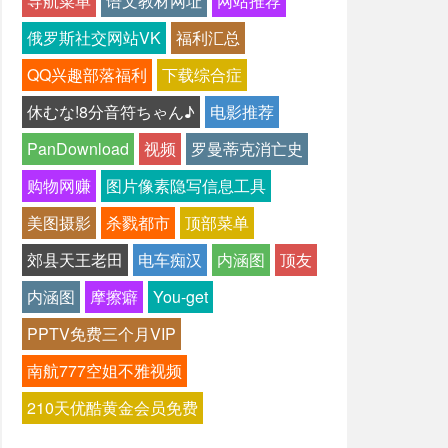
导航菜单
语文教材网址
网站推荐
俄罗斯社交网站VK
福利汇总
QQ兴趣部落福利
下载综合症
休むな!8分音符ちゃん♪
电影推荐
PanDownload
视频
罗曼蒂克消亡史
购物网赚
图片像素隐写信息工具
美图摄影
杀戮都市
顶部菜单
郊县天王老田
电车痴汉
内涵图
顶友
内涵图
摩擦癖
You-get
PPTV免费三个月VIP
南航777空姐不雅视频
210天优酷黄金会员免费